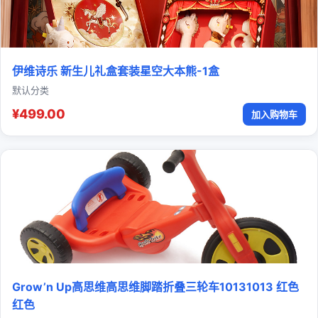
伊维诗乐 新生儿礼盒套装星空大本熊-1盒
默认分类
¥499.00
加入购物车
Grow’n Up高思维高思维脚踏折叠三轮车10131013 红色
红色