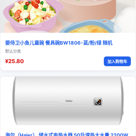
婴侍卫小鱼儿童碗 餐具碗BW1806-蓝/粉/绿 随机
默认分类
¥25.80
加入购物车
海尔（Haier） 储水式电热水器 50升速热大水量 2200W