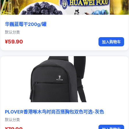
华巍蓝莓干200g/罐
默认分类
¥59.90
加入购物车
PLOVER香港啄木鸟时尚百搭胸包双色可选-灰色
默认分类