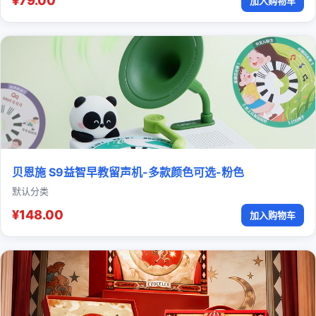
¥79.00
加入购物车
贝恩施 S9益智早教留声机-多款颜色可选-粉色
默认分类
¥148.00
加入购物车