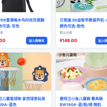
OVER香港啄木鸟时尚百搭胸
贝恩施 S9益智早教留声机-
色可选-灰色
颜色可选-粉色
类
默认分类
.00
¥148.00
加入购物车
加入
卫儿童篮球架 家用球类玩具
婴侍卫小鱼儿童碗 餐具碗
09A-蓝色
BW1806-蓝/粉/绿 随机