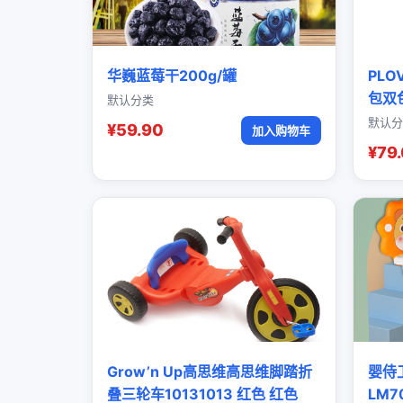
华巍蓝莓干200g/罐
PL
包双
默认分类
默认分
¥59.90
加入购物车
¥79
Grow’n Up高思维高思维脚踏折
婴侍
叠三轮车10131013 红色 红色
LM7