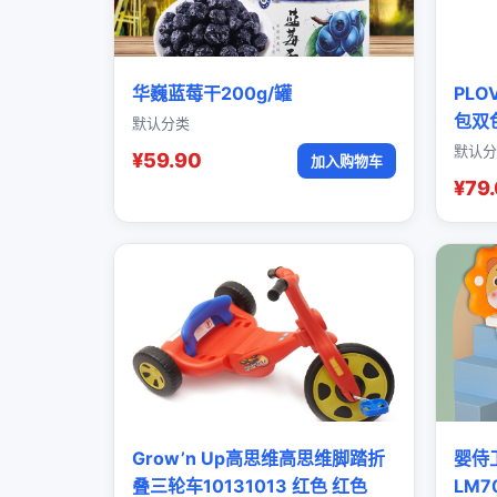
华巍蓝莓干200g/罐
PL
包双
默认分类
默认分
¥59.90
加入购物车
¥79
Grow’n Up高思维高思维脚踏折
婴侍
叠三轮车10131013 红色 红色
LM7