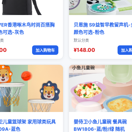
OVER香港啄木鸟时尚百搭胸
贝恩施 S9益智早教留声机-
色可选-灰色
颜色可选-粉色
类
默认分类
.00
¥148.00
加入购物车
加入
卫儿童篮球架 家用球类玩具
婴侍卫小鱼儿童碗 餐具碗
09A-蓝色
BW1806-蓝/粉/绿 随机