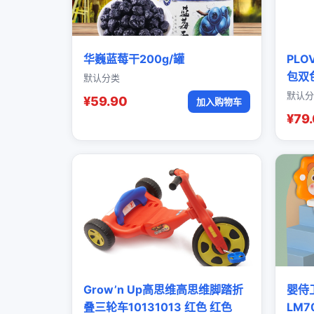
华巍蓝莓干200g/罐
PL
包双
默认分类
默认分
¥59.90
加入购物车
¥79
Grow’n Up高思维高思维脚踏折
婴侍
叠三轮车10131013 红色 红色
LM7