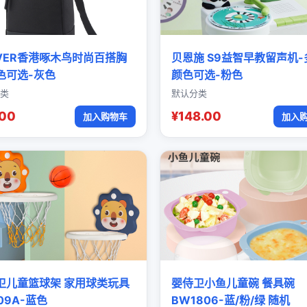
OVER香港啄木鸟时尚百搭胸
贝恩施 S9益智早教留声机-
色可选-灰色
颜色可选-粉色
类
默认分类
.00
¥148.00
加入购物车
加入
卫儿童篮球架 家用球类玩具
婴侍卫小鱼儿童碗 餐具碗
09A-蓝色
BW1806-蓝/粉/绿 随机