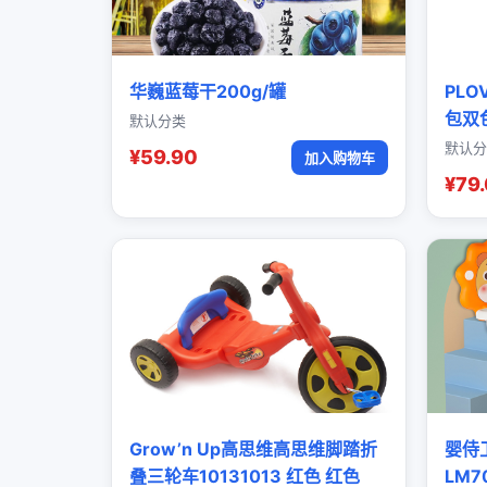
华巍蓝莓干200g/罐
PL
包双
默认分类
默认分
¥59.90
加入购物车
¥79
Grow’n Up高思维高思维脚踏折
婴侍
叠三轮车10131013 红色 红色
LM7