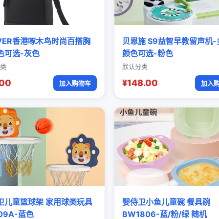
OVER香港啄木鸟时尚百搭胸
贝恩施 S9益智早教留声机-
色可选-灰色
颜色可选-粉色
类
默认分类
.00
¥148.00
加入购物车
加入
卫儿童篮球架 家用球类玩具
婴侍卫小鱼儿童碗 餐具碗
09A-蓝色
BW1806-蓝/粉/绿 随机