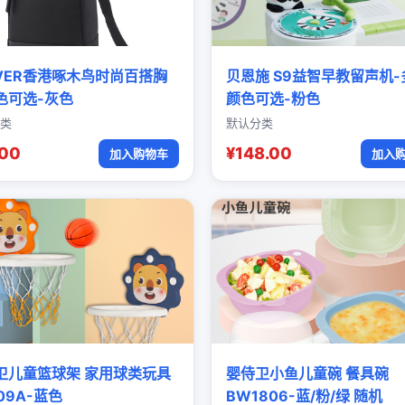
OVER香港啄木鸟时尚百搭胸
贝恩施 S9益智早教留声机-
色可选-灰色
颜色可选-粉色
类
默认分类
.00
¥148.00
加入购物车
加入
卫儿童篮球架 家用球类玩具
婴侍卫小鱼儿童碗 餐具碗
09A-蓝色
BW1806-蓝/粉/绿 随机