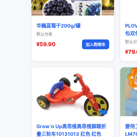
华巍蓝莓干200g/罐
PL
包双
默认分类
默认分
¥59.90
加入购物车
¥79
Grow’n Up高思维高思维脚踏折
婴侍
叠三轮车10131013 红色 红色
LM7