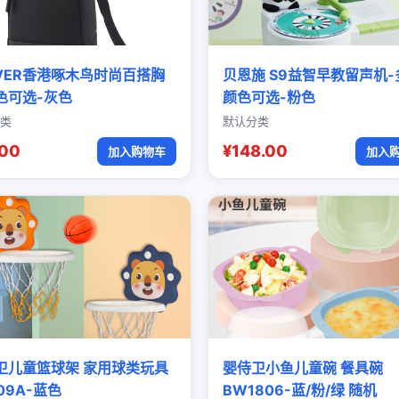
OVER香港啄木鸟时尚百搭胸
贝恩施 S9益智早教留声机-
色可选-灰色
颜色可选-粉色
类
默认分类
.00
¥148.00
加入购物车
加入
卫儿童篮球架 家用球类玩具
婴侍卫小鱼儿童碗 餐具碗
09A-蓝色
BW1806-蓝/粉/绿 随机