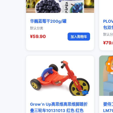
华巍蓝莓干200g/罐
PL
包双
默认分类
默认分
¥59.90
加入购物车
¥79
Grow’n Up高思维高思维脚踏折
婴侍
叠三轮车10131013 红色 红色
LM7