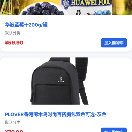
华巍蓝莓干200g/罐
默认分类
¥59.90
加入购物车
PLOVER香港啄木鸟时尚百搭胸包双色可选-灰色
默认分类