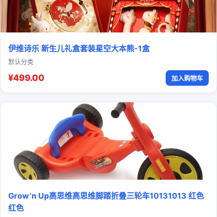
伊维诗乐 新生儿礼盒套装星空大本熊-1盒
默认分类
¥499.00
加入购物车
Grow’n Up高思维高思维脚踏折叠三轮车10131013 红色
红色