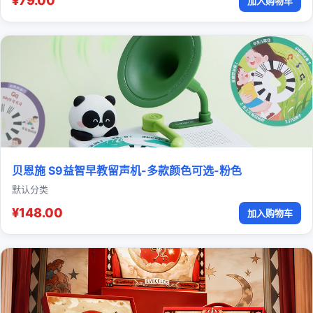
¥79.00
加入购物车
贝恩施 S9益智早教留声机-多款颜色可选-粉色
默认分类
¥148.00
加入购物车