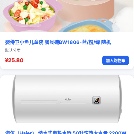
婴侍卫小鱼儿童碗 餐具碗BW1806-蓝/粉/绿 随机
默认分类
¥25.80
加入购物车
海尔（Haier） 储水式电热水器 50升速热大水量 2200W