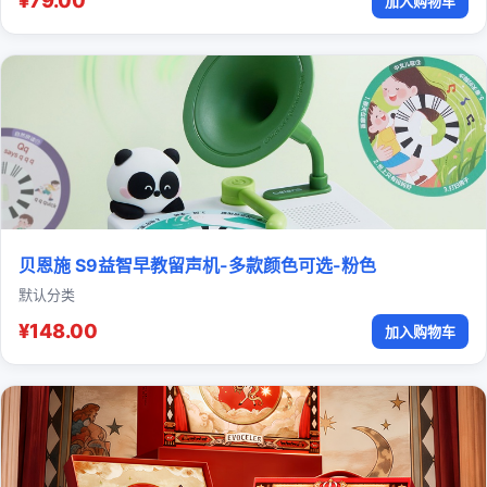
¥79.00
加入购物车
贝恩施 S9益智早教留声机-多款颜色可选-粉色
默认分类
¥148.00
加入购物车