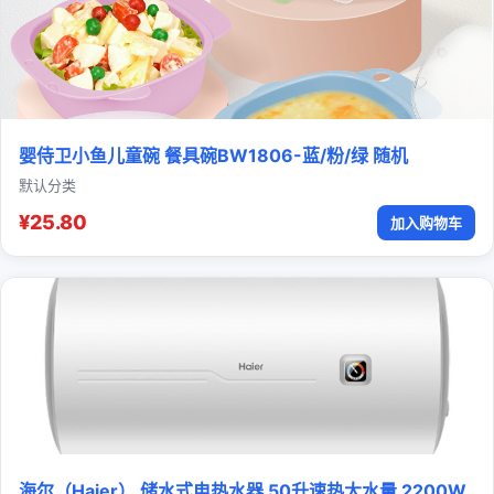
婴侍卫小鱼儿童碗 餐具碗BW1806-蓝/粉/绿 随机
默认分类
¥25.80
加入购物车
海尔（Haier） 储水式电热水器 50升速热大水量 2200W