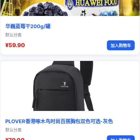
华巍蓝莓干200g/罐
默认分类
¥59.90
加入购物车
PLOVER香港啄木鸟时尚百搭胸包双色可选-灰色
默认分类