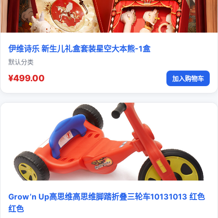
伊维诗乐 新生儿礼盒套装星空大本熊-1盒
默认分类
¥499.00
加入购物车
Grow’n Up高思维高思维脚踏折叠三轮车10131013 红色
红色