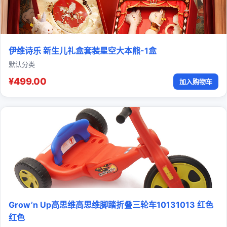
伊维诗乐 新生儿礼盒套装星空大本熊-1盒
默认分类
¥499.00
加入购物车
Grow’n Up高思维高思维脚踏折叠三轮车10131013 红色
红色