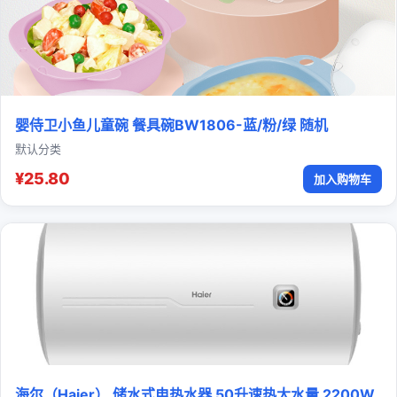
婴侍卫小鱼儿童碗 餐具碗BW1806-蓝/粉/绿 随机
默认分类
¥25.80
加入购物车
海尔（Haier） 储水式电热水器 50升速热大水量 2200W