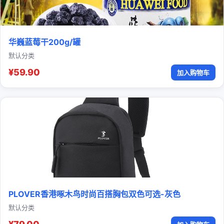
华巍蓝莓干200g/罐
默认分类
¥59.90
加入购物车
PLOVER香港啄木鸟时尚百搭胸包双色可选-灰色
默认分类