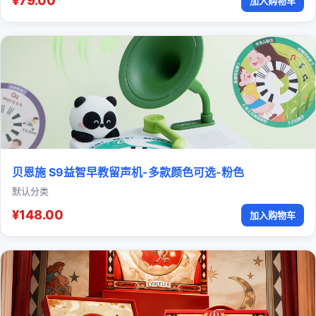
¥79.00
加入购物车
贝恩施 S9益智早教留声机-多款颜色可选-粉色
默认分类
¥148.00
加入购物车