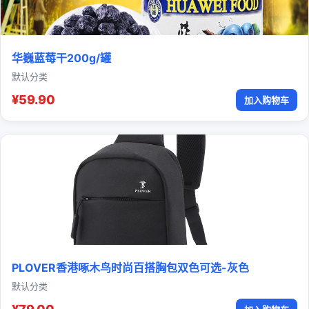
华巍蓝莓干200g/罐
默认分类
¥59.90
加入购物车
PLOVER香港啄木鸟时尚百搭胸包双色可选-灰色
默认分类