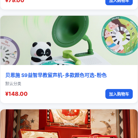
¥79.00
加入购物车
贝恩施 S9益智早教留声机-多款颜色可选-粉色
默认分类
¥148.00
加入购物车