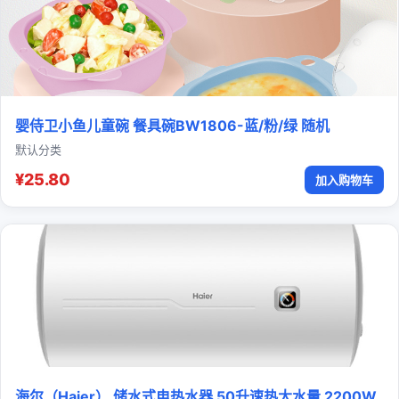
婴侍卫小鱼儿童碗 餐具碗BW1806-蓝/粉/绿 随机
默认分类
¥25.80
加入购物车
海尔（Haier） 储水式电热水器 50升速热大水量 2200W