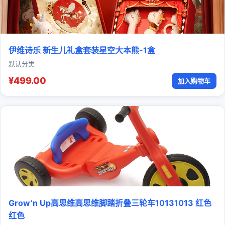
伊维诗乐 新生儿礼盒套装星空大本熊-1盒
默认分类
¥499.00
加入购物车
Grow’n Up高思维高思维脚踏折叠三轮车10131013 红色
红色