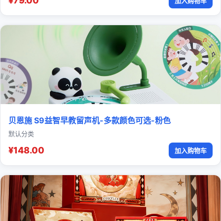
¥79.00
加入购物车
贝恩施 S9益智早教留声机-多款颜色可选-粉色
默认分类
¥148.00
加入购物车