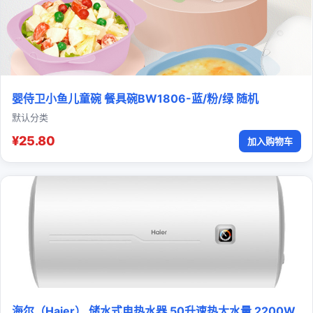
婴侍卫小鱼儿童碗 餐具碗BW1806-蓝/粉/绿 随机
默认分类
¥25.80
加入购物车
海尔（Haier） 储水式电热水器 50升速热大水量 2200W