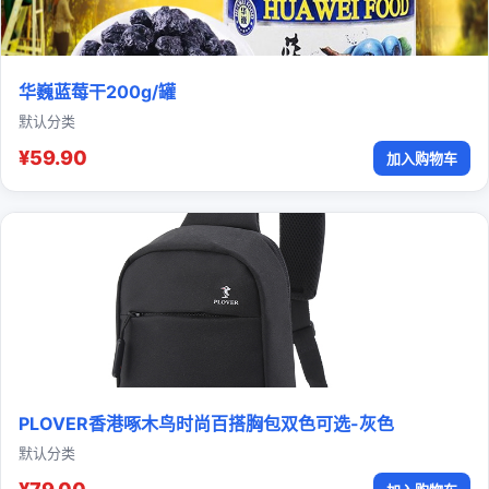
华巍蓝莓干200g/罐
默认分类
¥59.90
加入购物车
PLOVER香港啄木鸟时尚百搭胸包双色可选-灰色
默认分类