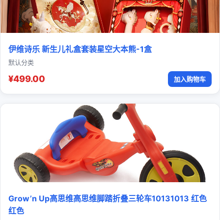
伊维诗乐 新生儿礼盒套装星空大本熊-1盒
默认分类
¥499.00
加入购物车
Grow’n Up高思维高思维脚踏折叠三轮车10131013 红色
红色