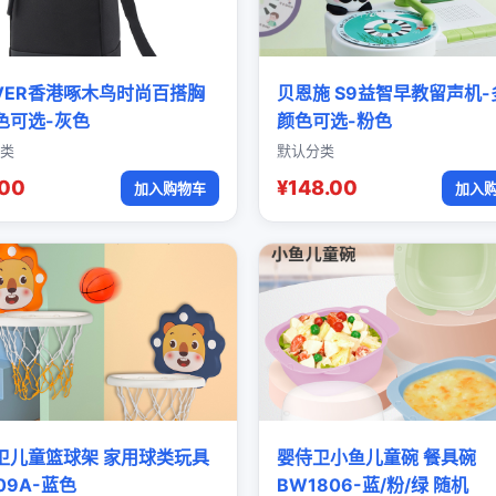
OVER香港啄木鸟时尚百搭胸
贝恩施 S9益智早教留声机-
色可选-灰色
颜色可选-粉色
类
默认分类
.00
¥148.00
加入购物车
加入
卫儿童篮球架 家用球类玩具
婴侍卫小鱼儿童碗 餐具碗
09A-蓝色
BW1806-蓝/粉/绿 随机